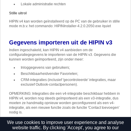
Lokale administratie rechten
Stille uitrol
HIPIN v4 kan worden geïnstalleerd op de PC van de gebruiker in stille
mode m.b.v. het commando: HIPINInstaller-4.2.0.2050.exe /quiet
Gegevens importeren uit de HIPIN v3
Indien ingeschakeld, kan HIPIN v4 aanbieden om de
configuratiegegevens te importeren van de HIPIN v3. Gegevens die
kunnen worden geïmporteerd, zijn onder meer:
Inloggegevens van gebruikers;
Beschikbaarheidvenster Favorieten;
CRM-integraties (inclusief 'gecontroleerde' integraties, maar
exclusief Outlook-contactpersonen).
OPMERKING: Integraties die een v4-integratie beschikbaar hebben in
HIPIN v4, worden nog steeds geïmporteerd als een v3-integratie, dus
moeten ze handmatig opnieuw worden geconfigureerd als een v4-
integratie, als een nieuwe functie zoals de functie 'Contact toevoegen'
nodig is.
Het importproces vindt plaats bij de eerste aanmelding. Raadpleeg
We use cookies to improve user experience and analyse
'Welkom en aanmelden' voor de gedetailleerde stappen.
website traffic. By clicking 'Accept', you agree to our