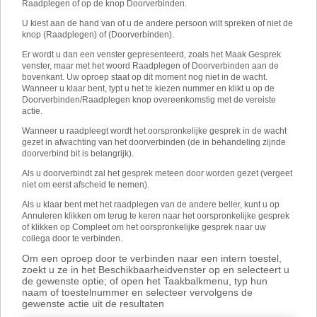
Raadplegen of op de knop Doorverbinden.
U kiest aan de hand van of u de andere persoon wilt spreken of niet de
knop (Raadplegen) of (Doorverbinden).
Er wordt u dan een venster gepresenteerd, zoals het Maak Gesprek
venster, maar met het woord Raadplegen of Doorverbinden aan de
bovenkant. Uw oproep staat op dit moment nog niet in de wacht.
Wanneer u klaar bent, typt u het te kiezen nummer en klikt u op de
Doorverbinden/Raadplegen knop overeenkomstig met de vereiste
actie.
Wanneer u raadpleegt wordt het oorspronkelijke gesprek in de wacht
gezet in afwachting van het doorverbinden (de in behandeling zijnde
doorverbind bit is belangrijk).
Als u doorverbindt zal het gesprek meteen door worden gezet (vergeet
niet om eerst afscheid te nemen).
Als u klaar bent met het raadplegen van de andere beller, kunt u op
Annuleren klikken om terug te keren naar het oorspronkelijke gesprek
of klikken op Compleet om het oorspronkelijke gesprek naar uw
collega door te verbinden.
Om een oproep door te verbinden naar een intern toestel,
zoekt u ze in het Beschikbaarheidvenster op en selecteert u
de gewenste optie; of open het Taakbalkmenu, typ hun
naam of toestelnummer en selecteer vervolgens de
gewenste actie uit de resultaten