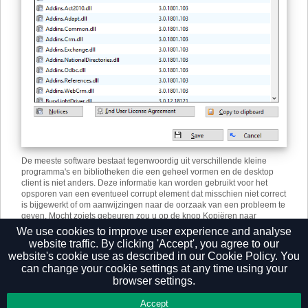
De meeste software bestaat tegenwoordig uit verschillende kleine
programma's en bibliotheken die een geheel vormen en de desktop
client is niet anders. Deze informatie kan worden gebruikt voor het
opsporen van een eventueel corrupt element dat misschien niet correct
is bijgewerkt of om aanwijzingen naar de oorzaak van een probleem te
geven. Mocht zoiets gebeuren zou u op de knop Kopiëren naar
klembord kunnen klikken en de info rechtstreeks in een document of e-
We use cookies to improve user experience and analyse
mail plakken.
website traffic. By clicking 'Accept', you agree to our
website's cookie use as described in our
Cookie Policy.
You
can change your cookie settings at any time using your
browser settings.
Privacy Policy
Accept