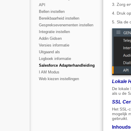
3. Zorg er
API
Bellen instellen
4. Druk op
Bereikbaarheid instellen
5. Sla de 
Gespreksevenementen instellen
Integratie instellen
Addin Gidsen
Versies informatie
Uitgaand als
Logboek informatie
Salesforce Adapterhandleiding
I AM Modus
Web kiezen instellingen
Lokale H
De lokale 
als u de S
SSL Cert
Het SSL-ce
mogelijk m
gebruikt.
Inhouds