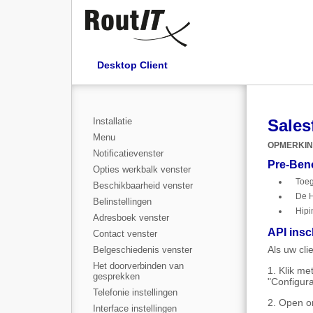
Desktop Client
Installatie
Sales
Menu
OPMERKI
Notificatievenster
Pre-Ben
Opties werkbalk venster
Toeg
Beschikbaarheid venster
De H
Belinstellingen
Hipi
Adresboek venster
API insc
Contact venster
Als uw cli
Belgeschiedenis venster
Het doorverbinden van
1. Klik m
gesprekken
"Configura
Telefonie instellingen
2. Open o
Interface instellingen