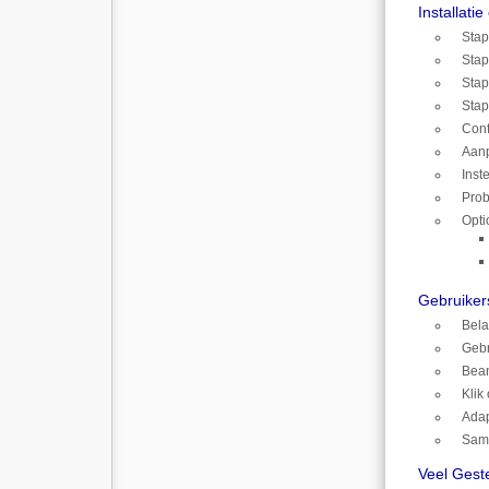
Installati
Stap
Stap
Stap
Stap
Conf
Aanp
Inst
Pro
Opti
Gebruiker
Bela
Gebr
Bean
Klik
Adap
Same
Veel Gest