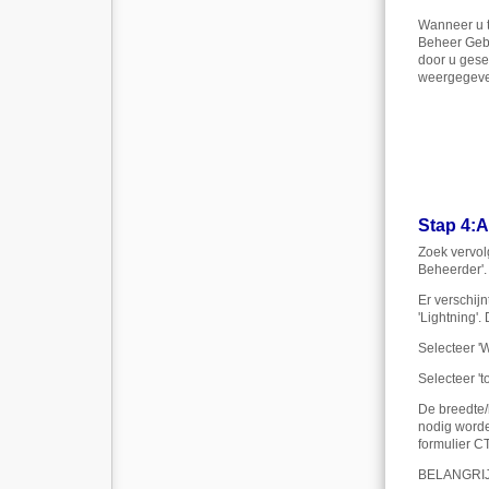
Wanneer u t
Beheer Gebr
door u gese
weergegeve
Stap 4
:
A
Zoek vervol
Beheerder'.
Er verschijn
'Lightning'
Selecteer 'W
Selecteer 't
De breedte/
nodig worde
formulier CT
BELANGRI