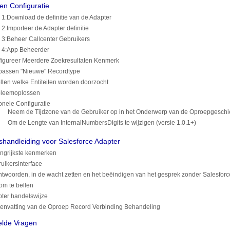
e en Configuratie
 1
:
Download de definitie van de Adapter
 2
:
Importeer de Adapter definitie
 3
:
Beheer Callcenter Gebruikers
 4
:
App Beheerder
igureer Meerdere Zoekresultaten Kenmerk
assen "Nieuwe" Recordtype
ellen welke Entiteiten worden doorzocht
bleemoplossen
onele Configuratie
Neem de Tijdzone van de Gebruiker op in het Onderwerp van de Oproepgeschi
Om de Lengte van InternalNumbersDigits te wijzigen (versie 1.0.1+)
shandleiding voor Salesforce Adapter
ngrijkste kenmerken
uikersinterface
twoorden, in de wacht zetten en het beëindigen van het gesprek zonder Salesforce
 om te bellen
ter handelswijze
nvatting van de Oproep Record Verbinding Behandeling
elde Vragen