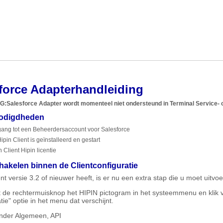
force Adapterhandleiding
NG
:
Salesforce Adapter wordt momenteel niet ondersteund in Terminal Service- 
odigdheden
ang tot een Beheerdersaccount voor Salesforce
ipin Client is geïnstalleerd en gestart
n Client Hipin licentie
hakelen binnen de Clientconfiguratie
ent versie 3.2 of nieuwer heeft, is er nu een extra stap die u moet uitv
et de rechtermuisknop het HIPIN pictogram in het systeemmenu en klik
tie" optie in het menu dat verschijnt.
nder Algemeen, API