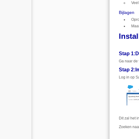
Veel
Bijlagen
Opro
Maak
Insta
Stap 1
:
D
Ga naar de 
Stap 2
:
I
Log in op Sa
Dit zal het 
Zoeken naar