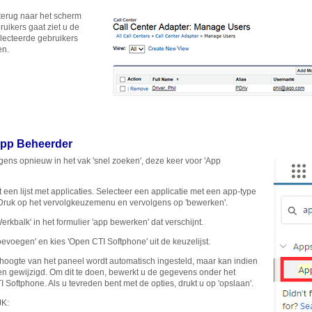
erug naar het scherm
uikers gaat ziet u de
lecteerde gebruikers
n.
pp Beheerder
gens opnieuw in het vak 'snel zoeken', deze keer voor 'App
t een lijst met applicaties. Selecteer een applicatie met een app-type
. Druk op het vervolgkeuzemenu en vervolgens op 'bewerken'.
erkbalk' in het formulier 'app bewerken' dat verschijnt.
oevoegen' en kies 'Open CTI Softphone' uit de keuzelijst.
hoogte van het paneel wordt automatisch ingesteld, maar kan indien
n gewijzigd. Om dit te doen, bewerkt u de gegevens onder het
I Softphone. Als u tevreden bent met de opties, drukt u op 'opslaan'.
JK
: