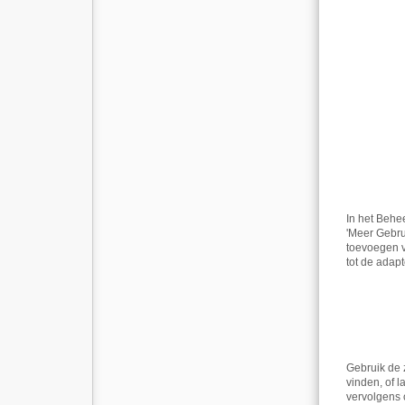
In het Behe
'Meer Gebru
toevoegen v
tot de adap
Gebruik de z
vinden, of l
vervolgens 