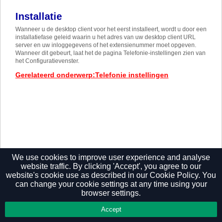
Installatie
Wanneer u de desktop client voor het eerst installeert, wordt u door een
installatiefase geleid waarin u het adres van uw desktop client URL
server en uw inloggegevens of het extensienummer moet opgeven.
Wanneer dit gebeurt, laat het de pagina Telefonie-instellingen zien van
het Configuratievenster.
Gerelateerd onderwerp
:
Telefonie instellingen
We use cookies to improve user experience and analyse
website traffic. By clicking 'Accept', you agree to our
website's cookie use as described in our
Cookie Policy.
You
Privacy Policy
can change your cookie settings at any time using your
browser settings.
Accept