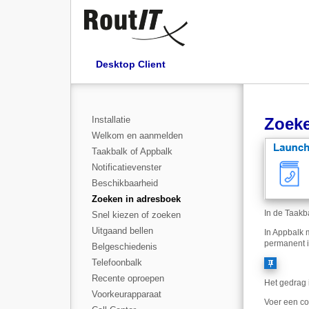
Desktop Client
Installatie
Zoeke
Welkom en aanmelden
Taakbalk of Appbalk
Notificatievenster
Beschikbaarheid
Zoeken in adresboek
In de Taakb
Snel kiezen of zoeken
Uitgaand bellen
In Appbalk 
permanent i
Belgeschiedenis
Telefoonbalk
Recente oproepen
Het gedrag i
Voorkeurapparaat
Voer een co