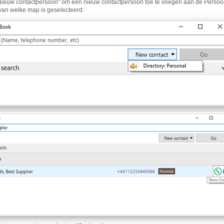
Nieuw contactpersoon" om een nieuw contactpersoon toe te voegen aan de Persoonl
 van welke map is geselecteerd: