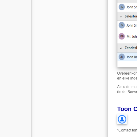
Overeenkome
en elke inge
Als u de mu
(in de Bewe
Toon C
"Contact to