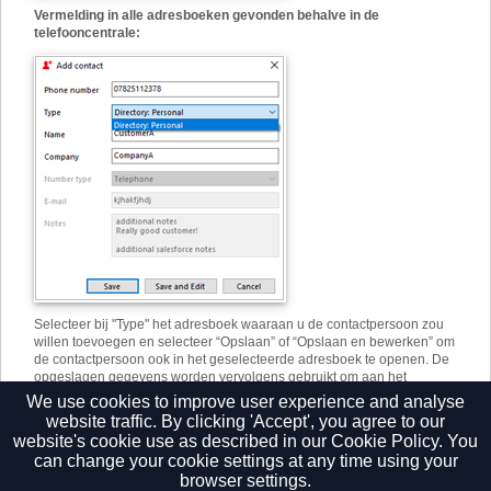
Vermelding in alle adresboeken gevonden behalve in de
telefooncentrale:
Selecteer bij "Type" het adresboek waaraan u de contactpersoon zou
willen toevoegen en selecteer “Opslaan” of “Opslaan en bewerken” om
de contactpersoon ook in het geselecteerde adresboek te openen. De
opgeslagen gegevens worden vervolgens gebruikt om aan het
geselecteerde adresboek "Type" toe te voegen. Op deze manier kan
We use cookies to improve user experience and analyse
een contact snel naar meerdere locaties worden gekopieerd.
website traffic. By clicking 'Accept', you agree to our
website's cookie use as described in our
Cookie Policy.
You
can change your cookie settings at any time using your
browser settings.