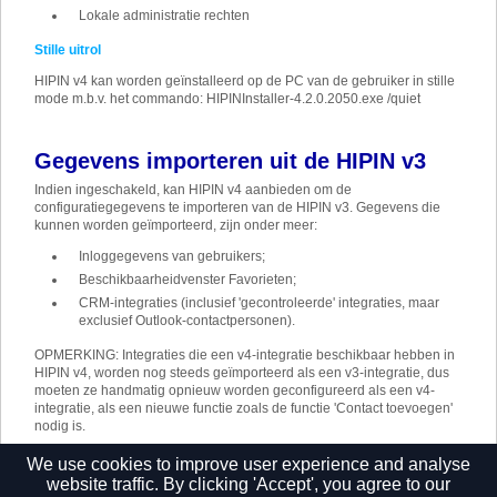
Lokale administratie rechten
Stille uitrol
HIPIN v4 kan worden geïnstalleerd op de PC van de gebruiker in stille
mode m.b.v. het commando: HIPINInstaller-4.2.0.2050.exe /quiet
Gegevens importeren uit de HIPIN v3
Indien ingeschakeld, kan HIPIN v4 aanbieden om de
configuratiegegevens te importeren van de HIPIN v3. Gegevens die
kunnen worden geïmporteerd, zijn onder meer:
Inloggegevens van gebruikers;
Beschikbaarheidvenster Favorieten;
CRM-integraties (inclusief 'gecontroleerde' integraties, maar
exclusief Outlook-contactpersonen).
OPMERKING: Integraties die een v4-integratie beschikbaar hebben in
HIPIN v4, worden nog steeds geïmporteerd als een v3-integratie, dus
moeten ze handmatig opnieuw worden geconfigureerd als een v4-
integratie, als een nieuwe functie zoals de functie 'Contact toevoegen'
nodig is.
Het importproces vindt plaats bij de eerste aanmelding. Raadpleeg
We use cookies to improve user experience and analyse
'Welkom en aanmelden' voor de gedetailleerde stappen.
website traffic. By clicking 'Accept', you agree to our